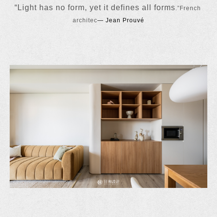
“Light has no form, yet it defines all forms
.”French 
architec
— Jean Prouvé