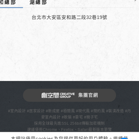
和總部
湖總部
台北市大安區安和路二段32巷19號
集團官網
#室內設計 #居家設計 #新成屋 #極簡風 #現代風 #簡約風 #裝潢改造 #丹
麥室內設計 #軟裝 #豪宅 #親子宅
採用全球最先進SSL 256bit傳輸加密機制
建議使用Chrome、Firefox、Safari最新版本瀏覽
Design by WebTech
網頁設計
本網站使用cookies為您提供更好的用戶體驗。繼續使