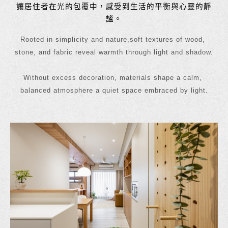
讓居住者在光的包覆中，感受到生活的平衡與心靈的靜
謐。
Rooted in simplicity and nature,soft textures of wood, 
stone, and fabric reveal warmth through light and shadow.
Without excess decoration, materials shape a calm, 
balanced atmosphere a quiet space embraced by light.