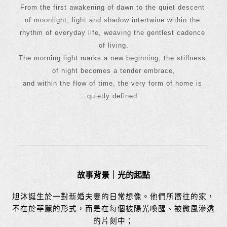
From the first awakening of dawn to the quiet descent 
of moonlight, light and shadow intertwine within the 
rhythm of everyday life, weaving the gentlest cadence 
of living.
The morning light marks a new beginning, the stillness 
of night becomes a tender embrace,
and within the flow of time, the very form of home is 
quietly defined.
故事背景｜
光的起點
旭沐誕生於一對新婚夫妻的日常想像。他們所嚮往的家，
不在於華麗的形式，而是
在每個被陽光喚醒、被微風滲透
的片刻中；