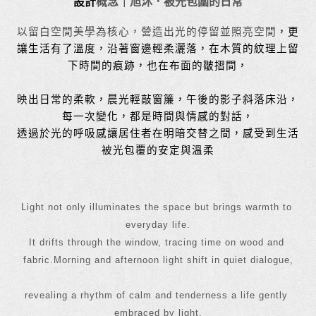
設計
概念｜旭沐．被光包圍的日常
以
留白空間美學為核心，營造出光的停留並照亮空間
，更
讓生活有了溫度，沿著窗邊輕柔灑落，在木質的紋理上留
下時間的痕跡，也在布面的皺摺間，
映出日常的柔軟，晨光輕敲窗簾，午後的影子斜落床沿，
每一次變化，都是時間與情感的對話，
透過於光的呼吸感讓居住者在明暗交替之間，感受到生活
被光包覆的安定與溫柔
Light not only illuminates the space but brings warmth to 
everyday life.
It drifts through the window, tracing time on wood and 
fabric.Morning and afternoon light shift in quiet dialogue,
revealing a rhythm of calm and tenderness a life gently 
embraced by light.